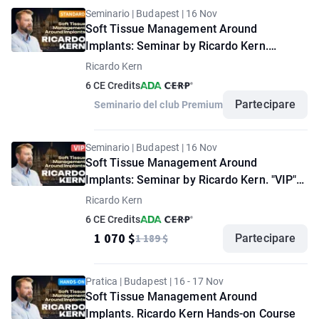
Seminario | Budapest | 16 Nov
Soft Tissue Management Around
Implants: Seminar by Ricardo Kern.
"Standard" option
Ricardo Kern
6 CE Credits
Partecipare
Seminario del club Premium
Seminario | Budapest | 16 Nov
Soft Tissue Management Around
Implants: Seminar by Ricardo Kern. "VIP"
option
Ricardo Kern
6 CE Credits
1 070 $
1 189 $
Partecipare
Pratica | Budapest | 16 - 17 Nov
Soft Tissue Management Around
Implants. Ricardo Kern Hands-on Course