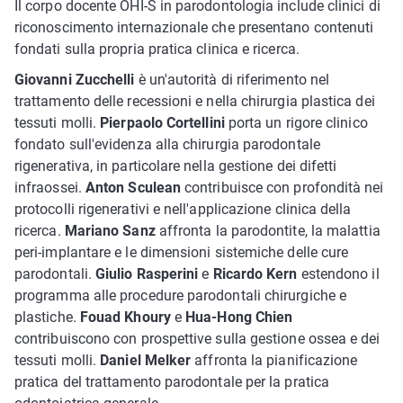
Il corpo docente OHI-S in parodontologia include clinici di
riconoscimento internazionale che presentano contenuti
fondati sulla propria pratica clinica e ricerca.
Giovanni Zucchelli
è un'autorità di riferimento nel
trattamento delle recessioni e nella chirurgia plastica dei
tessuti molli.
Pierpaolo Cortellini
porta un rigore clinico
fondato sull'evidenza alla chirurgia parodontale
rigenerativa, in particolare nella gestione dei difetti
infraossei.
Anton Sculean
contribuisce con profondità nei
protocolli rigenerativi e nell'applicazione clinica della
ricerca.
Mariano Sanz
affronta la parodontite, la malattia
peri-implantare e le dimensioni sistemiche delle cure
parodontali.
Giulio Rasperini
e
Ricardo Kern
estendono il
programma alle procedure parodontali chirurgiche e
plastiche.
Fouad Khoury
e
Hua-Hong Chien
contribuiscono con prospettive sulla gestione ossea e dei
tessuti molli.
Daniel Melker
affronta la pianificazione
pratica del trattamento parodontale per la pratica