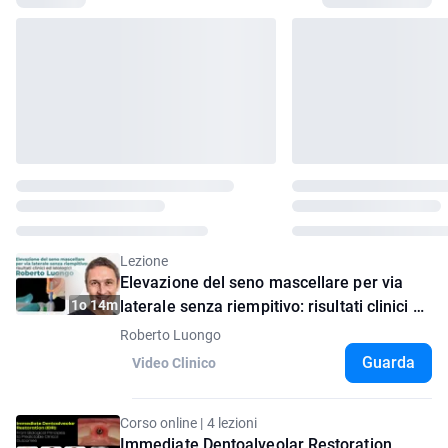
Lezione
Elevazione del seno mascellare per via
1o 14m
laterale senza riempitivo: risultati clinici ed
istologici
Roberto Luongo
Guarda
Video Clinico
Corso online | 4 lezioni
Immediate Dentoalveolar Restoration