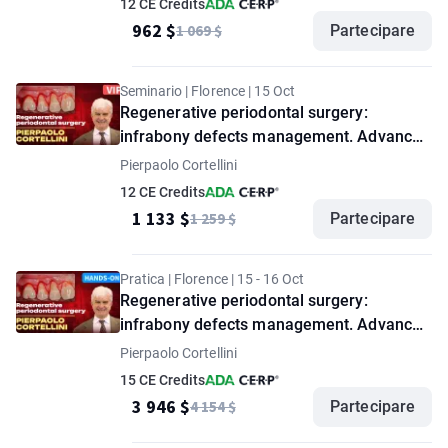
12 CE Credits
962 $
1 069 $
Partecipare
Seminario | Florence | 15 Oct
Regenerative periodontal surgery:
infrabony defects management. Advanced
seminar by Pierpaolo Cortellini. "VIP"
Pierpaolo Cortellini
option
12 CE Credits
1 133 $
1 259 $
Partecipare
Pratica | Florence | 15 - 16 Oct
Regenerative periodontal surgery:
infrabony defects management. Advanced
hands-on workshop by Pierpaolo Cortellini
Pierpaolo Cortellini
15 CE Credits
3 946 $
4 154 $
Partecipare