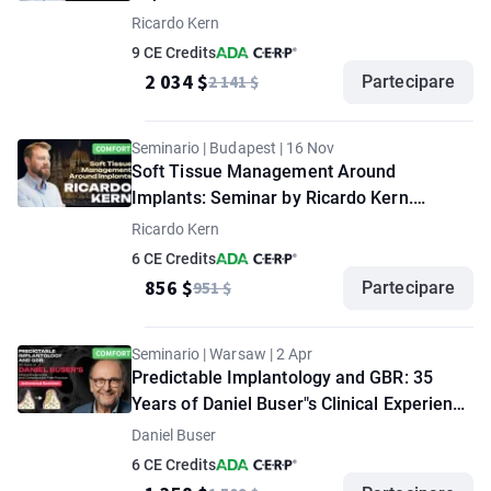
Ricardo Kern
9 CE Credits
2 034 $
2 141 $
Partecipare
Seminario | Budapest | 16 Nov
Soft Tissue Management Around
Implants: Seminar by Ricardo Kern.
"Comfort" option
Ricardo Kern
6 CE Credits
856 $
951 $
Partecipare
Seminario | Warsaw | 2 Apr
Predictable Implantology and GBR: 35
Years of Daniel Buser"s Clinical Experience
and Complication-Free Practice. Advanced
Daniel Buser
Seminar. "Comfort" option
6 CE Credits