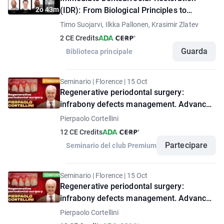
2o 43m
(IDR): From Biological Principles to
Predictable Clinical Outcomes
Timo Suojarvi, Ilkka Pallonen, Krasimir Zlatev
2 CE Credits
Guarda
Biblioteca principale
Seminario | Florence | 15 Oct
Regenerative periodontal surgery:
infrabony defects management. Advanced
seminar by Pierpaolo Cortellini. "Standard"
Pierpaolo Cortellini
option
12 CE Credits
Partecipare
Seminario del club Premium
Seminario | Florence | 15 Oct
Regenerative periodontal surgery:
infrabony defects management. Advanced
seminar by Pierpaolo Cortellini. "Comfort"
Pierpaolo Cortellini
option