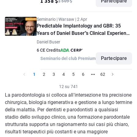
1 358 $
1 509 $
Partecipare
Seminario | Warsaw | 2 Apr
Predictable Implantology and GBR: 35
Years of Daniel Buser"s Clinical Experience
and Complication-Free Practice. Advanced
Daniel Buser
Seminar. "Standard" option
6 CE Credits
Partecipare
Seminario del club Premium
1
2
3
4
5
6
62
12 su 741
La parodontologia si colloca all'intersezione tra precisione
chirurgica, biologia rigenerativa e gestione a lungo termine
della malattia. Per dentisti e parodontisti a qualsiasi
stadio dello sviluppo clinico, una formazione parodontale
strutturata supporta un ragionamento sui casi più chiaro,
risultati terapeutici più costanti e una maggiore