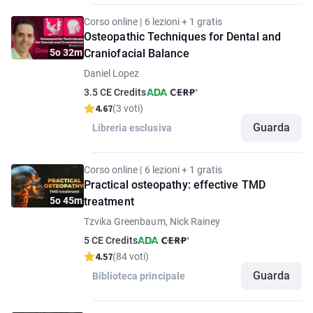
Corso online | 6 lezioni + 1 gratis
Osteopathic Techniques for Dental and
5o 32m
Craniofacial Balance
Daniel Lopez
3.5 CE Credits
4.67
(3 voti)
Guarda
Libreria esclusiva
Corso online | 6 lezioni + 1 gratis
Practical osteopathy: effective TMD
5o 45m
treatment
Tzvika Greenbaum, Nick Rainey
5 CE Credits
4.57
(84 voti)
Guarda
Biblioteca principale