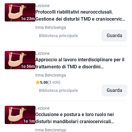
Lezione
Protocolli riabilitativi neuroocclusali.
1o 23m
Gestione dei disturbi TMD e craniocervicali
(CCMD)
Irma Bencivenga
Guarda
Biblioteca principale
Lezione
Approccio al lavoro interdisciplinare per il
1o 56m
trattamento di TMD e disordini
mandibolari craniocervicali (CCMD)
Irma Bencivenga
5.00
(3 voti)
Guarda
Biblioteca principale
Lezione
Occlusione e postura e loro ruolo nei
1o 1m
disturbi mandibolari craniocervicali
(CCMD)
Irma Bencivenga