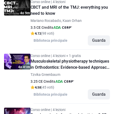
Corso online | 4 lezioni
CBCT and MRI of the TMJ: everything you
4o 9m
need to know
Mariano Rocabado, Kaan Orhan
3.5 CE Credits
4.72
(98 voti)
Guarda
Biblioteca principale
Corso online | 4 lezioni + 1 gratis
Musculoskeletal physiotherapy techniques
4o 41m
in Orthodontics: Evidence-based Approach
and Clinical Protocols
Tzvika Greenbaum
3.25 CE Credits
4.58
(45 voti)
Guarda
Biblioteca principale
Corso online | 4 lezioni