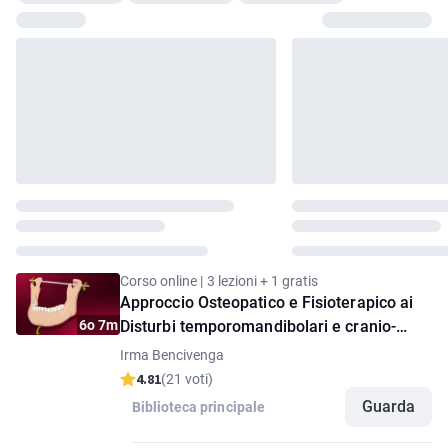
Corso online | 3 lezioni + 1 gratis
Approccio Osteopatico e Fisioterapico ai
6o 7m
Disturbi temporomandibolari e cranio-
cervicali
Irma Bencivenga
4.81
(21 voti)
Guarda
Biblioteca principale