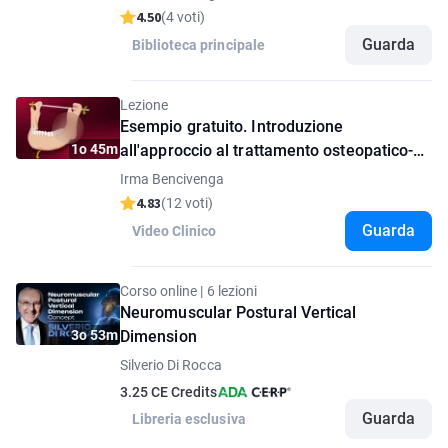
4.50
(4 voti)
Guarda
Biblioteca principale
Lezione
Esempio gratuito. Introduzione
1o 45m
all'approccio al trattamento osteopatico-
fisioterapico per TMD e disordini
Irma Bencivenga
craniocervico-mandibolari (CCMD)
4.83
(12 voti)
Guarda
Video Clinico
Corso online | 6 lezioni
Neuromuscular Postural Vertical
3o 53m
Dimension
Silverio Di Rocca
3.25 CE Credits
Guarda
Libreria esclusiva