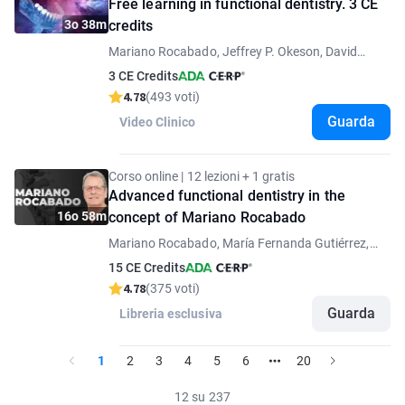
Free learning in functional dentistry. 3 CE
3o 38m
credits
Mariano Rocabado, Jeffrey P. Okeson, David
Angelo, Nick Rainey
3 CE Credits
4.78
(493 voti)
Guarda
Video Clinico
Corso online | 12 lezioni + 1 gratis
Advanced functional dentistry in the
16o 58m
concept of Mariano Rocabado
Mariano Rocabado, María Fernanda Gutiérrez,
Roberto Gutierrez
15 CE Credits
4.78
(375 voti)
Guarda
Libreria esclusiva
1
2
3
4
5
6
20
12 su 237