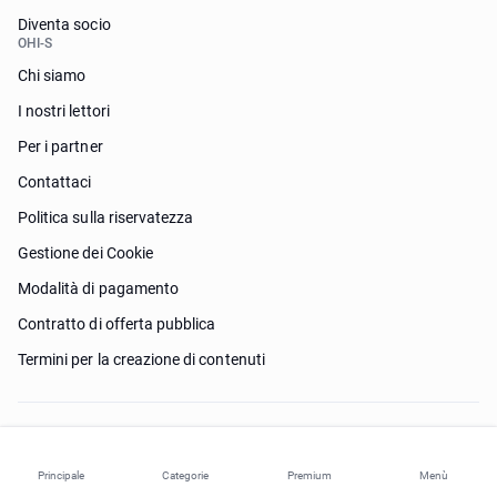
Diventa socio
OHI-S
Chi siamo
I nostri lettori
Per i partner
Contattaci
Politica sulla riservatezza
Gestione dei Cookie
Modalità di pagamento
Contratto di offerta pubblica
Termini per la creazione di contenuti
Ho bisogno di aiuto?
Principale
Categorie
Premium
Menù