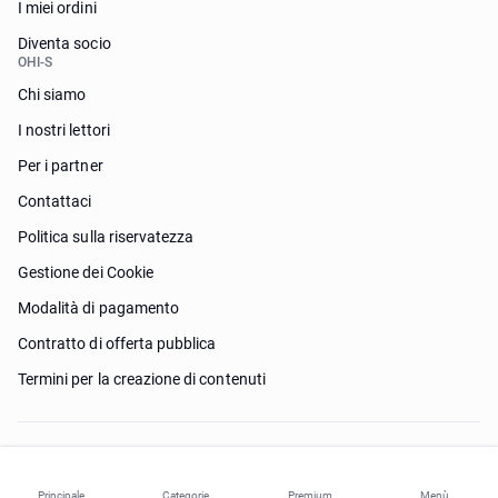
I miei ordini
Diventa socio
OHI-S
Chi siamo
I nostri lettori
Per i partner
Contattaci
Politica sulla riservatezza
Gestione dei Cookie
Modalità di pagamento
Contratto di offerta pubblica
Termini per la creazione di contenuti
Ho bisogno di aiuto?
Principale
Categorie
Premium
Menù