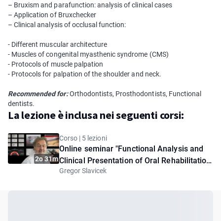
– Bruxism and parafunction: analysis of clinical cases
– Application of Bruxсhecker
– Clinical analysis of occlusal function:
- Different muscular architecture
- Muscles of congenital myasthenic syndrome (CMS)
- Protocols of muscle palpation
- Protocols for palpation of the shoulder and neck.
Recommended for:
Orthodontists, Prosthodontists, Functional
dentists.
La lezione è inclusa nei seguenti corsi:
Corso | 5 lezioni
Online seminar "Functional Analysis and
2o 31m
Clinical Presentation of Oral Rehabilitation
Gregor Slavicek
Cases: A Systematic Approach"