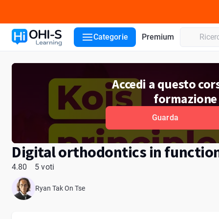
Dettagli del corso
Lettori
Recensioni
Categorie
Premium
Accedi a questo cors
formazione
Guarda
Digital orthodontics in functio
4.80
5 voti
Ryan Tak On Tse