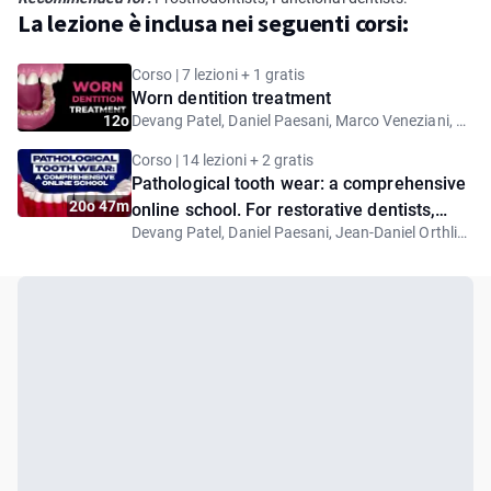
La lezione è inclusa nei seguenti corsi:
Corso | 7 lezioni + 1 gratis
Worn dentition treatment
12o
Devang Patel, Daniel Paesani, Marco Veneziani, Jacek Glebocki, Riccardo Ammannato, Benett Amaechi
Corso | 14 lezioni + 2 gratis
Pathological tooth wear: a comprehensive
20o 47m
online school. For restorative dentists,
Devang Patel, Daniel Paesani, Jean-Daniel Orthlieb, Maurizio De Stefano, Graham Woolley, Antonello francesco Pavone, Marco Veneziani, Jacek Glebocki, Carlo Poggio, Riccardo Ammannato, Francisco J. Pereira Jr, Benett Amaechi
functional dentists, and dental technicians