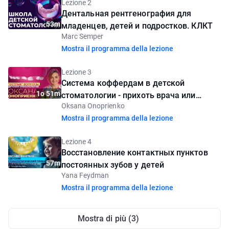
Lezione 2
Дентальная рентгенография для
53m
младенцев, детей и подростков. КЛКТ
Marc Semper
Mostra il programma della lezione
Lezione 3
Система коффердам в детской
1o 51m
стоматологии - прихоть врача или
Oksana Onoprienko
необходимость?
Mostra il programma della lezione
Lezione 4
Восстановление контактных пунктов
57m
постоянных зубов у детей
Yana Feydman
Mostra il programma della lezione
Mostra di più (3)