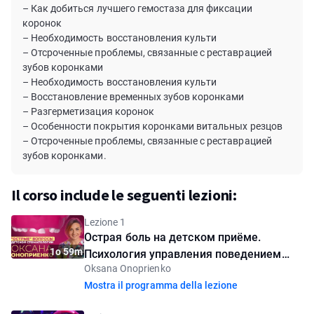
– Как добиться лучшего гемостаза для фиксации
коронок
– Необходимость восстановления культи
– Отсроченные проблемы, связанные с реставрацией
зубов коронками
– Необходимость восстановления культи
– Восстановление временных зубов коронками
– Разгерметизация коронок
– Особенности покрытия коронками витальных резцов
– Отсроченные проблемы, связанные с реставрацией
зубов коронками.
Il corso include le seguenti lezioni:
Lezione 1
Острая боль на детском приёме.
1o 59m
Психология управления поведением
Oksana Onoprienko
детей и взрослых в стоматологической
Mostra il programma della lezione
клинике