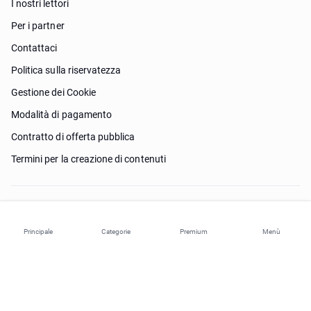
I nostri lettori
Per i partner
Contattaci
Politica sulla riservatezza
Gestione dei Cookie
Modalità di pagamento
Contratto di offerta pubblica
Termini per la creazione di contenuti
Ho bisogno di aiuto?
Principale
Categorie
Premium
Menù
© 2026 ohi-s.com