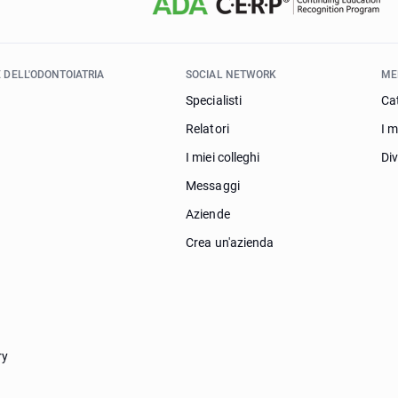
 DELL'ODONTOIATRIA
SOCIAL NETWORK
ME
Specialisti
Ca
Relatori
I m
I miei colleghi
Di
Messaggi
Aziende
Crea un'azienda
ry