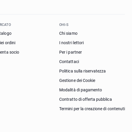
RCATO
OHI-S
talogo
Chi siamo
iei ordini
I nostri lettori
venta socio
Per i partner
Contattaci
Politica sulla riservatezza
Gestione dei Cookie
Modalità di pagamento
Contratto di offerta pubblica
Termini per la creazione di contenuti