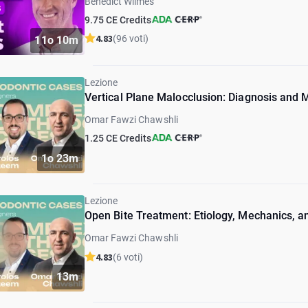
Benedict Wilmes
9.75 CE Credits
4.83
(96 voti)
11o 10m
Lezione
Vertical Plane Malocclusion: Diagnosis an
Omar Fawzi Chawshli
1.25 CE Credits
1o 23m
Lezione
Open Bite Treatment: Etiology, Mechanics, 
Omar Fawzi Chawshli
4.83
(6 voti)
13m