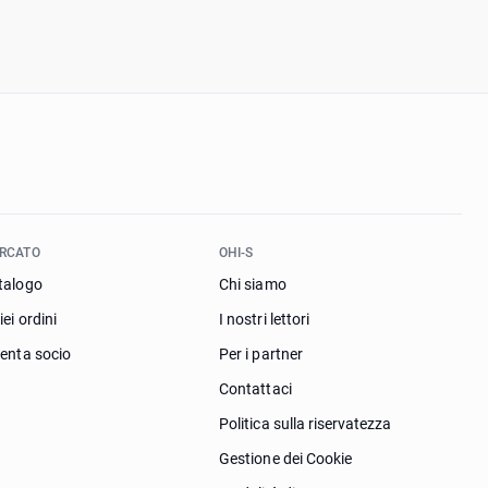
RCATO
OHI-S
talogo
Chi siamo
iei ordini
I nostri lettori
venta socio
Per i partner
Contattaci
Politica sulla riservatezza
Gestione dei Cookie