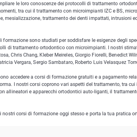
pliare le loro conoscenze dei protocolli di trattamento ortodont
menti, tra cui il trattamento con microimpianti IZC e BS, microi
e, mesializzazione, trattamento dei denti impattati, intrusioni e
 di formazione sono studiati per soddisfare le esigenze degli sp
olli di trattamento ortodontico con microimpianti. I nostri stimat
osa, Chris Chang, Kleber Meireles, Giorgio Fiorelli, Benedict Wi
Patricia Vergara, Sergio Sambataro, Roberto Luis Velasquez Torr
sono accedere a corsi di formazione gratuiti e a pagamento relat
orma. I nostri corsi coprono vari aspetti del trattamento, tra cui
n allineatori e apparecchi ortodontici auto-liganti, il trattament
 i nostri corsi di formazione oggi stesso e porta la tua pratica o