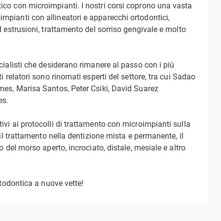
ico con microimpianti. I nostri corsi coprono una vasta
mpianti con allineatori e apparecchi ortodontici,
d estrusioni, trattamento del sorriso gengivale e molto
ecialisti che desiderano rimanere al passo con i più
i relatori sono rinomati esperti del settore, tra cui Sadao
lmes, Marisa Santos, Peter Csiki, David Suarez
es.
ivi ai protocolli di trattamento con microimpianti sulla
 il trattamento nella dentizione mista e permanente, il
o del morso aperto, incrociato, distale, mesiale e altro
rtodontica a nuove vette!