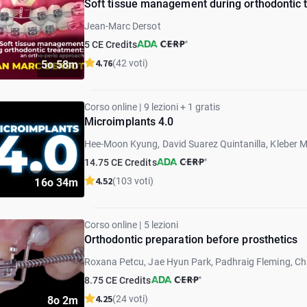
Soft tissue management during orthodontic 
Jean-Marc Dersot
5 CE Credits
4.76
(42 voti)
5o 58m
Corso online | 9 lezioni + 1 gratis
Microimplants 4.0
Hee-Moon Kyung, David Suarez Quintanilla, Kleber 
Dias Da Silva, Gerry Samson, Seong Hun Kim
14.75 CE Credits
4.52
(103 voti)
16o 34m
Corso online | 5 lezioni
Оrthodontic preparation before prosthetics
Roxana Petcu, Jae Hyun Park, Padhraig Fleming, Ch
8.75 CE Credits
4.25
(24 voti)
8o 2m