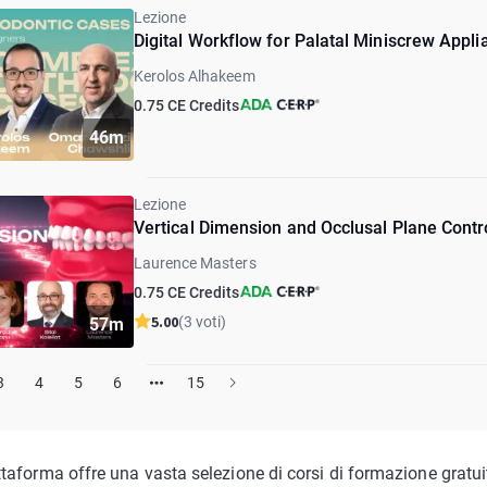
Lezione
Digital Workflow for Palatal Miniscrew App
Kerolos Alhakeem
0.75 CE Credits
46m
Lezione
Vertical Dimension and Occlusal Plane Contr
Laurence Masters
0.75 CE Credits
5.00
(3 voti)
57m
3
4
5
6
15
ttaforma offre una vasta selezione di corsi di formazione gratui