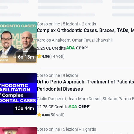
Corso online | 5 lezioni + 2 gratis
Complex Orthodontic Cases. Braces, TADs, 
Kerolos Alhakeem, Omar Fawzi Chawshli
5.25 CE Credits
4.86
(14 voti)
6o 13m
Corso online | 9 lezioni
Ortho-Perio Approach: Treatment of Patient
Periodontal Diseases
Giulio Rasperini, Jean-Marc Dersot, Stefano Parma B
12.75 CE Credits
13o 44m
4.80
(50 voti)
Corso online | 5 lezioni + 1 gratis