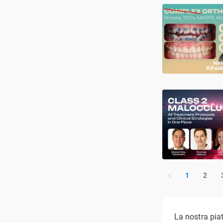
1
2
La nostra pia