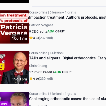
Corso online | 6 lezioni + 1 gratis
Impaction treatment. Author’s protocols, mis
Patricia Vergara
9 CE Credits
4.83
(237 voti)
10o 17m
Corso online | 14 lezioni
TADs and aligners. Digital orthodontics. Ear
Chris Chang
17.75 CE Credits
4.90
(230 voti)
19o 15m
Corso online | 6 lezioni + 1 gratis
Challenging orthodontic cases: the use of sk