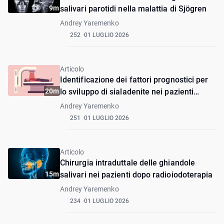
9m
salivari parotidi nella malattia di Sjögren
Andrey Yaremenko
252
01 LUGLIO 2026
Articolo
Identificazione dei fattori prognostici per
20m
lo sviluppo di sialadenite nei pazienti
sottoposti a radioiodoterapia
Andrey Yaremenko
251
01 LUGLIO 2026
Articolo
Chirurgia intraduttale delle ghiandole
15m
salivari nei pazienti dopo radioiodoterapia
Andrey Yaremenko
234
01 LUGLIO 2026