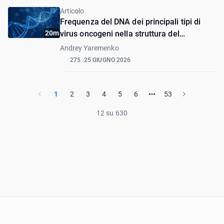
Articolo
Frequenza del DNA dei principali tipi di
20m
virus oncogeni nella struttura del
carcinoma squamoso e della mucosa
Andrey Yaremenko
orale normale
275
25 GIUGNO 2026
1
2
3
4
5
6
53
12 su 630