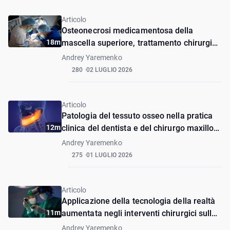
Articolo
Osteonecrosi medicamentosa della
18m
mascella superiore, trattamento chirurgico
(caso clinico)
Andrey Yaremenko
280
02 LUGLIO 2026
Articolo
Patologia del tessuto osseo nella pratica
12m
clinica del dentista e del chirurgo maxillo-
facciale
Andrey Yaremenko
275
01 LUGLIO 2026
Articolo
Applicazione della tecnologia della realtà
11m
aumentata negli interventi chirurgici sulla
mascella superiore. Caso clinico
Andrey Yaremenko