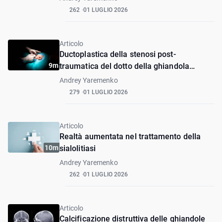
262
01 LUGLIO 2026
Articolo
Ductoplastica della stenosi post-
9m
traumatica del dotto della ghiandola
salivare parotide.
Andrey Yaremenko
279
01 LUGLIO 2026
Articolo
Realtà aumentata nel trattamento della
10m
sialolitiasi
Andrey Yaremenko
262
01 LUGLIO 2026
Articolo
Calcificazione distruttiva delle ghiandole