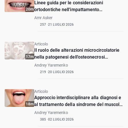
Linee guida per le considerazioni
20m
ortodontiche nell'impattamento
dell'incisivo centrale mascellare con
Amr Asker
dilacerazione
257
21 LUGLIO 2026
Articolo
Il ruolo delle alterazioni microcircolatorie
17m
nella patogenesi dell'osteonecrosi
associata ai bifosfonati
Andrey Yaremenko
219
20 LUGLIO 2026
Articolo
Approccio interdisciplinare alla diagnosi e
18m
al trattamento della sindrome del muscolo
stiloglosso. Prima esperienza
Andrey Yaremenko
385
02 LUGLIO 2026