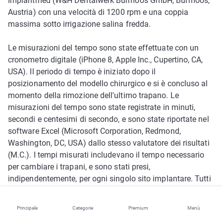
Implantmed (W&H Dentalwerk Bürmoos GmbH, Bürmoos,
Austria) con una velocità di 1200 rpm e una coppia
massima sotto irrigazione salina fredda.
Le misurazioni del tempo sono state effettuate con un
cronometro digitale (iPhone 8, Apple Inc., Cupertino, CA,
USA). Il periodo di tempo è iniziato dopo il
posizionamento del modello chirurgico e si è concluso al
momento della rimozione dell'ultimo trapano. Le
misurazioni del tempo sono state registrate in minuti,
secondi e centesimi di secondo, e sono state riportate nel
software Excel (Microsoft Corporation, Redmond,
Washington, DC, USA) dallo stesso valutatore dei risultati
(M.C.). I tempi misurati includevano il tempo necessario
per cambiare i trapani, e sono stati presi,
indipendentemente, per ogni singolo sito implantare. Tutti
gli strumenti sono stati conservati nel kit e controllati
prima di ogni procedura di preparazione del sito. Il
Principale
Categorie
Premium
Menù
protocollo di perforazione richiesto per la preparazione del