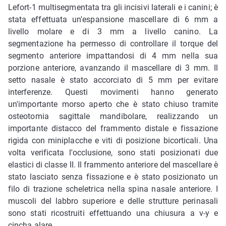
Lefort-1 multisegmentata tra gli incisivi laterali e i canini; è
stata effettuata un'espansione mascellare di 6 mm a
livello molare e di 3 mm a livello canino. La
segmentazione ha permesso di controllare il torque del
segmento anteriore impattandosi di 4 mm nella sua
porzione anteriore, avanzando il mascellare di 3 mm. Il
setto nasale è stato accorciato di 5 mm per evitare
interferenze. Questi movimenti hanno generato
un'importante morso aperto che è stato chiuso tramite
osteotomia sagittale mandibolare, realizzando un
importante distacco del frammento distale e fissazione
rigida con miniplacche e viti di posizione bicorticali. Una
volta verificata l'occlusione, sono stati posizionati due
elastici di classe II. Il frammento anteriore del mascellare è
stato lasciato senza fissazione e è stato posizionato un
filo di trazione scheletrica nella spina nasale anteriore. I
muscoli del labbro superiore e delle strutture perinasali
sono stati ricostruiti effettuando una chiusura a v-y e
cincha alare.