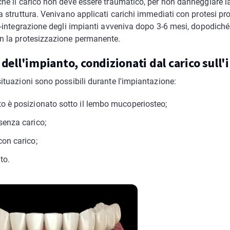
he il carico non deve essere traumatico, per non danneggiare la
a struttura. Venivano applicati carichi immediati con protesi pr
o-integrazione degli impianti avveniva dopo 3-6 mesi, dopodiché
n la protesizzazione permanente.
 dell'impianto, condizionati dal carico sull
ituazioni sono possibili durante l'impiantazione:
to è posizionato sotto il lembo mucoperiosteo;
 senza carico;
con carico;
to.