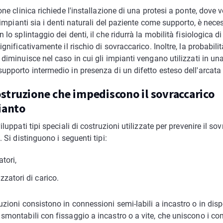
one clinica richiede l'installazione di una protesi a ponte, dove 
a impianti sia i denti naturali del paziente come supporto, è nece
 lo splintaggio dei denti, il che ridurrà la mobilità fisiologica di
ignificativamente il rischio di sovraccarico. Inoltre, la probabilit
diminuisce nel caso in cui gli impianti vengano utilizzati in una
upporto intermedio in presenza di un difetto esteso dell'arcata 
costruzione che impediscono il sovraccarico
ianto
iluppati tipi speciali di costruzioni utilizzate per prevenire il so
. Si distinguono i seguenti tipi:
tori,
zatori di carico.
zioni consistono in connessioni semi-labili a incastro o in dispo
smontabili con fissaggio a incastro o a vite, che uniscono i co