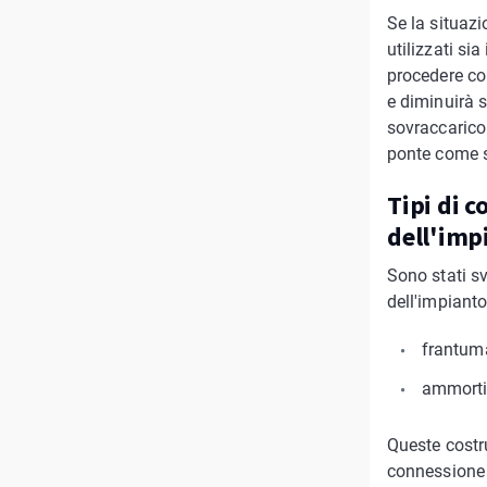
Se la situazi
utilizzati si
procedere con
e diminuirà s
sovraccarico 
ponte come s
Tipi di 
dell'imp
Sono stati sv
dell'impianto
frantuma
ammortiz
Queste costru
connessione 