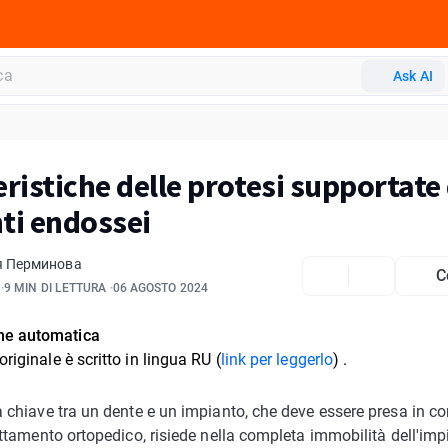
Ask AI
eristiche delle protesi supportate
ti endossei
я Перминова
C
9 MIN DI LETTURA
06 AGOSTO 2024
ne automatica
 originale è scritto in
lingua RU (
link per leggerlo
)
.
a chiave tra un dente e un impianto, che deve essere presa in c
attamento ortopedico, risiede nella completa immobilità dell'imp