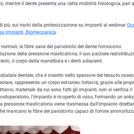
o, mentre il dente presenta una certa mobilità fisiologica, pari 
i più sui rischi della protesizzazione su impianti al webinar
Occ
i su impianti. Biomeccanica
.
 normali, le fibre sane del parodonto del dente forniscono
zione della pressione masticatoria, il suo parziale redistribuzi
lveolo, il corpo della mandibola e i denti adiacenti.
dostale dentale, che è inserito nello spessore del tessuto osseo
olare, rappresenta un corpo estraneo, tuttavia, grazie alle propr
titanio, materiale da cui sono fatti gli impianti, non si verifica il
postoperatorio, l'impianto è ricoperto di osso, formando un anky
 La pressione masticatoria viene trasmessa dall'impianto dirett
iché mancano le fibre del parodonto capaci di fornire ammortizz