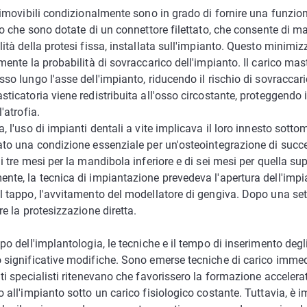
rimovibili condizionalmente sono in grado di fornire una funzio
to che sono dotate di un connettore filettato, che consente di 
ità della protesi fissa, installata sull'impianto. Questo minimiz
mente la probabilità di sovraccarico dell'impianto. Il carico mas
so lungo l'asse dell'impianto, riducendo il rischio di sovraccar
ticatoria viene redistribuita all'osso circostante, proteggendo 
'atrofia.
, l'uso di impianti dentali a vite implicava il loro innesto sott
ato una condizione essenziale per un'osteointegrazione di succ
i tre mesi per la mandibola inferiore e di sei mesi per quella sup
nte, la tecnica di impiantazione prevedeva l'apertura dell'impia
l tappo, l'avvitamento del modellatore di gengiva. Dopo una set
re la protesizzazione diretta.
po dell'implantologia, le tecniche e il tempo di inserimento degl
 significative modifiche. Sono emerse tecniche di carico immed
ti specialisti ritenevano che favorissero la formazione accelera
 all'impianto sotto un carico fisiologico costante. Tuttavia, è 