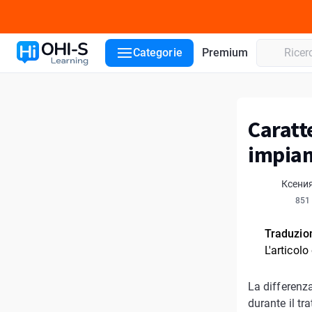
Categorie
Premium
Caratt
impian
Ксени
851
Traduzio
L'articolo
La differenz
durante il tr