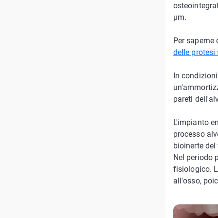
osteointegrat
µm.
Per saperne d
delle protes
In condizioni
un'ammortizza
pareti dell'a
L'impianto en
processo alve
bioinerte del 
Nel periodo 
fisiologico.
all'osso, po