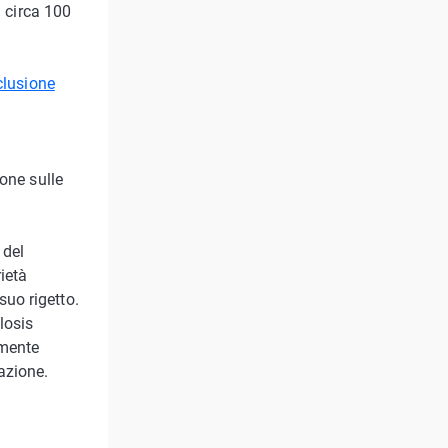
a circa 100
lusione
one sulle
 del
ietà
 suo rigetto.
losis
amente
azione.