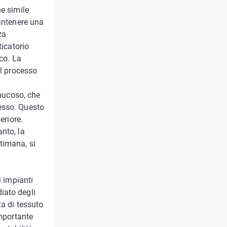
ne simile
mantenere una
za
ticatorio
ico. La
il processo
omucoso, che
esso. Questo
eriore.
nto, la
timana, si
i impianti
iato degli
ta di tessuto
importante