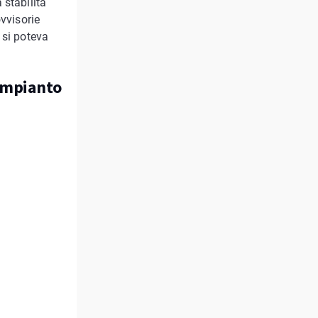
 stabilità
ovvisorie
 si poteva
'impianto