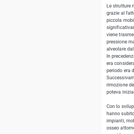
Le strutture 
grazie al fat
piccola mobil
significativa
viene trasmes
pressione mas
alveolare dall
In precedenza
era consider
periodo era d
Successivame
rimozione de
poteva inizia
Con lo svilup
hanno subito
impianti, mol
osseo attorno