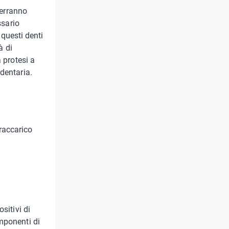
verranno
ssario
 questi denti
à di
 protesi a
dentaria.
vraccarico
sitivi di
mponenti di