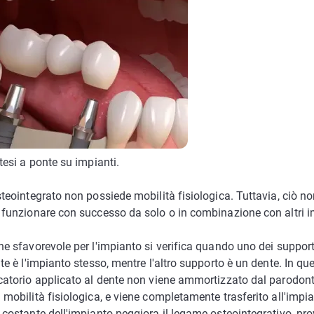
tesi a ponte su impianti.
teointegrato non possiede mobilità fisiologica. Tuttavia, ciò no
 funzionare con successo da solo o in combinazione con altri i
e sfavorevole per l'impianto si verifica quando uno dei support
te è l'impianto stesso, mentre l'altro supporto è un dente. In que
catorio applicato al dente non viene ammortizzato dal parodonto
mobilità fisiologica, e viene completamente trasferito all'impian
 costante dell'impianto peggiora il legame osteointegrativo, pr