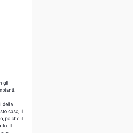
n gli
mpianti.
i della
sto caso, il
, poiché il
to. Il
ovoca