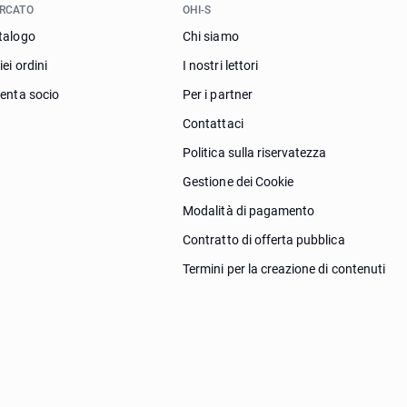
RCATO
OHI-S
talogo
Chi siamo
iei ordini
I nostri lettori
venta socio
Per i partner
Contattaci
Politica sulla riservatezza
Gestione dei Cookie
Modalità di pagamento
Contratto di offerta pubblica
Termini per la creazione di contenuti